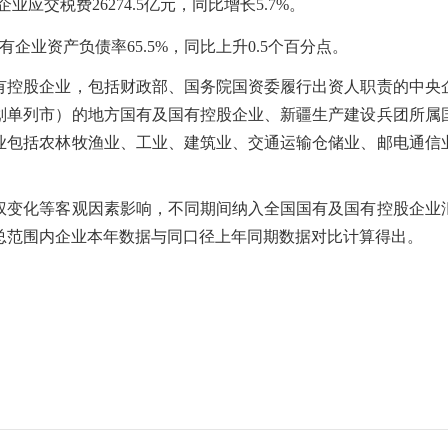
企业应交税费
26274.5
亿元，同比
增长5.7
%
。
有企业资产负债率65.5%，
同比
上升
0.5个百分点
。
股企业，包括财政部、国务院国资委履行出资人职责的中央
计划单列市）的地方国有及国有控股企业、新疆生产建设兵团所属
业包括农林牧渔业、工业、建筑业、交通运输仓储业、邮电通信
化等客观因素影响，不同期间纳入全国国有及国有控股企业
总范围内企业本年数据与同口径上年同期数据对比计算得出。