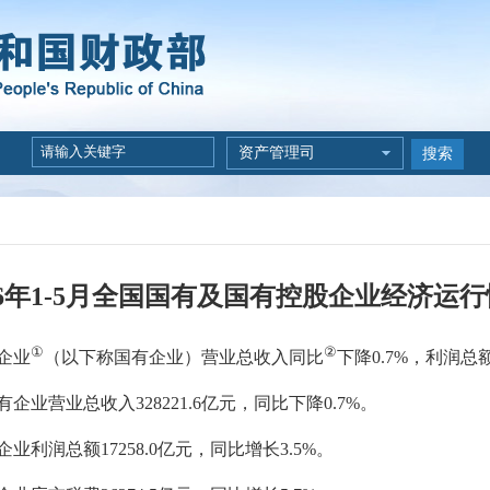
资产管理司
搜索
26年1-5月全国国有及国有控股企业经济运
①
②
企业
（以下称国有企业）营业总收入同比
下降
0.7
%，利润总额
有企业
营业总
收入
328221.6
亿元，同比
下降
0.7
%
。
企业利润总额
17258.0
亿
元，同比增长3.5
%
。