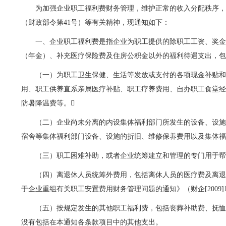
为加强企业职工福利费财务管理，维护正常的收入分配秩序
（财政部令第
41
号）等有关精神，现通知如下：
一、企业职工福利费是指企业为职工提供的除职工工资、奖
（年金）、补充医疗保险费及住房公积金以外的福利待遇支出，
（一）为职工卫生保健、生活等发放或支付的各项现金补贴
用、职工供养直系亲属医疗补贴、职工疗养费用、自办职工食堂
防暑降温费等。

（二）企业尚未分离的内设集体福利部门所发生的设备、设
宿舍等集体福利部门设备、设施的折旧、维修保养费用以及集体
（三）职工困难补助，或者企业统筹建立和管理的专门用于
（四）离退休人员统筹外费用，包括离休人员的医疗费及离
于企业重组有关职工安置费用财务管理问题的通知》（财企
[2009]
（五）按规定发生的其他职工福利费，包括丧葬补助费、抚
没有包括在本通知各条款项目中的其他支出。